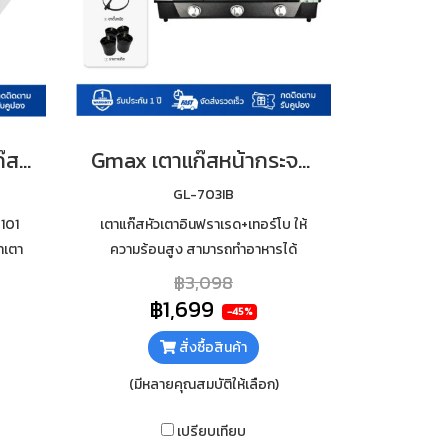
Gmax เตาเครป แบบแก๊ส รุ่น ZL-101 หน้าเตา 15 นิ้ว
Gmax เตาแก๊สหน้ากระจก 3 หัว หัวเตาผสม รุ่น GL-703IB
GL-703IB
-101
เตาแก๊สหัวเตาอินฟราเรด+เทอร์โบ ให้
าเตา
ความร้อนสูง สามารถทำอาหารได้
กหล่อ
รวดเร็ว กระจกนิรภัยหนา 7mm เสริม
฿3,098
ดาว
ฟอยกันความร้อนใต้กระจก ทำความ
฿1,699
-45%
สะอาดง่าย
สั่งซื้อสินค้า
(มีหลายคุณสมบัติให้เลือก)
เปรียบเทียบ