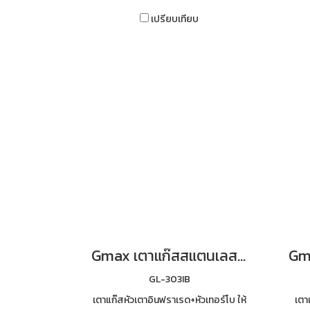
เปรียบเทียบ
Gmax เตาแก๊สสแตนเลส 3 หัว หัวเตาผสม รุ่น GL-303IB
GL-303IB
เตาแก๊สหัวเตาอินฟราเรด+หัวเทอร์โบ ให้
เตา