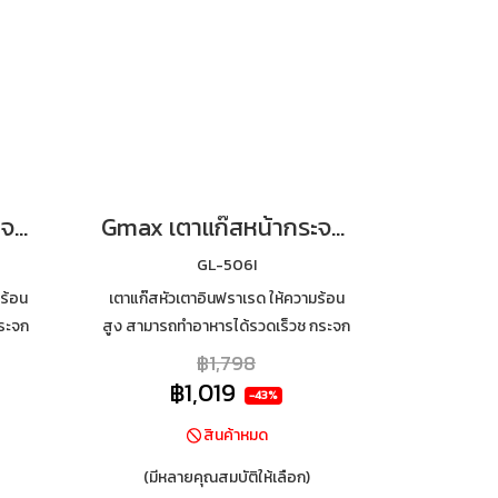
Gmax เตาแก๊สหน้ากระจก หัวทองเหลือง ไฟแรง รุ่น GL-506BR
Gmax เตาแก๊สหน้ากระจก หัวอินฟราเรด ไฟแรง รุ่น GL-506I
GL-506I
ร้อน
เตาแก๊สหัวเตาอินฟราเรด ให้ความร้อน
ระจก
สูง สามารถทำอาหารได้รวดเร็วช กระจก
มร้อน
นิรภัยหนา 7mm เสริมฟอยกันความร้อน
฿1,798
ใต้กระจก ทำความสะอาดง่าย
฿1,019
-43%
สินค้าหมด
(มีหลายคุณสมบัติให้เลือก)