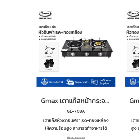
Gmax เตาแก๊สหน้ากระจก 3 หัว หัวเตาผสม รุ่น GL-703A
GL-703A
เตาแก๊สหัวเตาอินฟราเรด+ทองเหลือง
เตา
ให้ความร้อนสูง สามารถทำอาหารได้
สูง
รวดเร็ว กระจกนิรภัยหนา 7mm เสริม
นิรภ
฿3,098