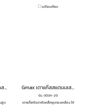
เปรียบเทียบ
Gmax เตาแก๊สสแตนเลส 3 หัว หัวเทอร์โบ ไฟแรง รุ่น GL-301B
Gmax เตาแก๊สสแตนเลส 3 หัว หัวเตาเหล็ก ไฟแรง รุ่น GL-303A-20
GL-303A-20
นสูง
เตาแก๊สหัวเตาหัวเหล็กชุบทองเหลือง ให้