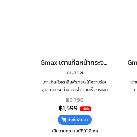
Gmax เตาแก๊สหน้ากระจก 2 หัว หัวอินฟาเรด รุ่น GL-702I
GL-702I
เตาแก๊สหัวเตาอินฟราเรด ให้ความร้อน
เตา
สูง สามารถทำอาหารได้รวดเร็ว กระจก
สา
นิรภัยหนา 7mm เสริมฟอยกันความร้อน
นิรภ
฿2,798
ใต้กระจก ทำความสะอาดง่าย
฿1,599
-43%
สั่งซื้อสินค้า
(มีหลายคุณสมบัติให้เลือก)