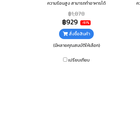
ความร้อนสูง สามารถทำอาหารได้
ค
รวดเร็ว วัสดุตัวเตาสแตนเลส แข็งแรง
รวดเ
฿1,878
ทนทาน ไม่เป็นสนิม ทำความสะอาดง่าย
ทนท
฿929
-51%
สั่งซื้อสินค้า
(มีหลายคุณสมบัติให้เลือก)
เปรียบเทียบ