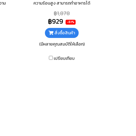
วาม
ความร้อนสูง สามารถทำอาหารได้
แข็ง
รวดเร็ว วัสดุตัวเตาสแตนเลส แข็งแรง
฿1,878
ทนทาน ไม่เป็นสนิม ทำความสะอาดง่าย
฿929
-51%
สั่งซื้อสินค้า
(มีหลายคุณสมบัติให้เลือก)
เปรียบเทียบ