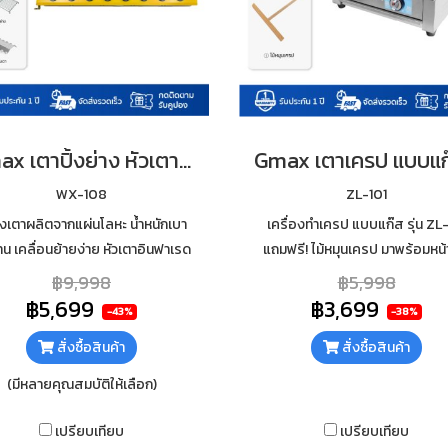
Gmax เตาปิ้งย่าง หัวเตาอินฟราเรด เซรามิค 8 หัว รุ่น WX-108
WX-108
ZL-101
งเตาผลิตจากแผ่นโลหะ น้ำหนักเบา
เครื่องทำเครป แบบแก๊ส รุ่น ZL
น เคลื่อนย้ายง่าย หัวเตาอินฟาเรด
แถมฟรี! ไม้หมุนเครป มาพร้อมหน้
 หัว แบบรังผึ้ง ผลิตจากเซรามิค
กว้างถึง 39.5 เซนติเมตร วัสดุเหล็
฿9,998
฿5,998
ภาพดี สามารถสปาร์คได้ 20,000
เคลือบ Non-Stick หัวเตาแบบ
฿5,699
฿3,699
-43%
-38%
ครั้ง
กระจาย
สั่งซื้อสินค้า
สั่งซื้อสินค้า
(มีหลายคุณสมบัติให้เลือก)
เปรียบเทียบ
เปรียบเทียบ