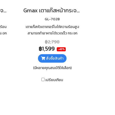
Gmax เตาแก๊สหน้ากระจก 2 หัว หัวทองเหลือง ไฟแรง รุ่น GL-702BR
Gmax เตาแก๊สหน้ากระจก 2 หัว หัวเทอร์โบ ไฟแรง รุ่น GL-702B
GL-702B
ร้อน
เตาแก๊สหัวเตาเทอร์โบให้ความร้อนสูง
ระจก
สามารถทำอาหารได้รวดเร็ว กระจก
มร้อน
นิรภัยหนา 7mm เสริมฟอยกันความร้อน
฿2,798
ใต้กระจก ทำความสะอาดง่าย
฿1,599
-43%
สั่งซื้อสินค้า
(มีหลายคุณสมบัติให้เลือก)
เปรียบเทียบ