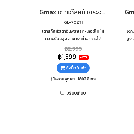
Gmax เตาแก๊สหน้ากระจก 2 หัว หัวเตาผสม รุ่น GL-702TI
GL-702TI
เตาแก๊สหัวเตาอินฟราเรด+เทอร์โบ ให้
เตา
ความร้อนสูง สามารถทำอาหารได้
สูง
รวดเร็ว กระจกนิรภัยหนา 7mm เสริม
นิรภ
฿2,999
ฟอยกันความร้อนใต้กระจก ทำความ
฿1,599
-47%
สะอาดง่าย
สั่งซื้อสินค้า
(มีหลายคุณสมบัติให้เลือก)
เปรียบเทียบ