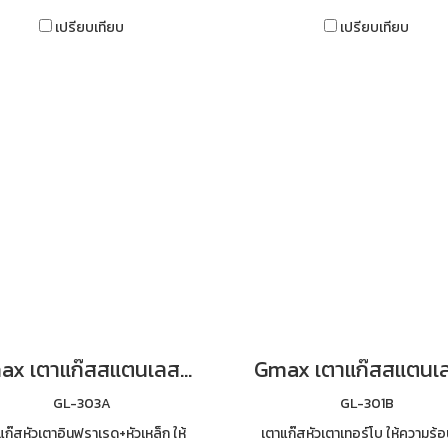
เปรียบเทียบ
เปรียบเทียบ
Gmax เตาแก๊สสแตนเลส 3 หัว หัวเตาผสม รุ่น GL-303A
GL-303A
GL-301B
แก๊สหัวเตาอินฟราเรด+หัวเหล็ก ให้
เตาแก๊สหัวเตาเทอร์โบ ให้ความร้อ