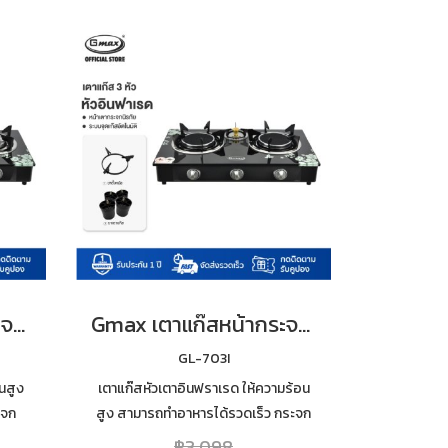
Gmax เตาแก๊สหน้ากระจก 3 หัว หัวเทอร์โบ ไฟแรง รุ่น GL-703B
Gmax เตาแก๊สหน้ากระจก 3 หัว หัวอินฟราเรด ไฟแรง รุ่น GL-703I
GL-703I
นสูง
เตาแก๊สหัวเตาอินฟราเรด ให้ความร้อน
ะจก
สูง สามารถทำอาหารได้รวดเร็ว กระจก
มร้อน
นิรภัยหนา 7mm เสริมฟอยกันความร้อน
฿3,098