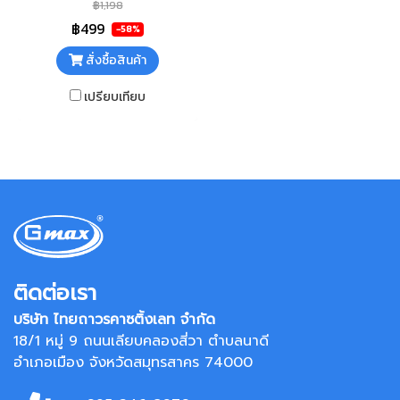
สอบขนาดไส้กรองก่อนสั่งซื้อ* ไส้
฿1,198
กรอง HEPA สามารถกรองอากาศ
฿499
-58%
ได้ 360 องศา ถึง 3 ชั้น
สั่งซื้อสินค้า
เปรียบเทียบ
ติดต่อเรา
บริษัท ไทยถาวรคาซติ้งเลท จำกัด
18/1 หมู่ 9 ถนนเลียบคลองสี่วา ตำบลนาดี
อำเภอเมือง จังหวัดสมุทรสาคร 74000