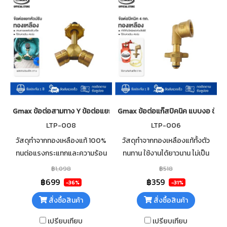
Gmax ข้อต่อสามทาง Y ข้อต่อแยกหัวปรับ รุ่น LTP-008
Gmax ข้อต่อแก๊สปิคนิค แบบงอ ข้อต่
LTP-008
LTP-006
วัสดุทำจากทองเหลืองแท้ 100%
วัสดุทำจากทองเหลืองแท้ทั้งตัว
ทนต่อแรงกระแทกและความร้อน
ทนทาน ใช้งานได้ยาวนาน ไม่เป็น
ไม่เป็นสนิม ไม่กร่อน ถังแก๊สขนาด
สนิม ไม่กร่อน ใช้ได้กับถังแก๊ส 4
฿1,098
฿518
มาตรฐาน ทุกรุ่น ขนาดเกลียว
กก. ทุกยี่ห้อ ใช้ได้กับหัวปรับแรง
฿699
฿359
-36%
-31%
M22.35*14T หมุนซ้าย
ดันต่ำ/สูง
สั่งซื้อสินค้า
สั่งซื้อสินค้า
เปรียบเทียบ
เปรียบเทียบ