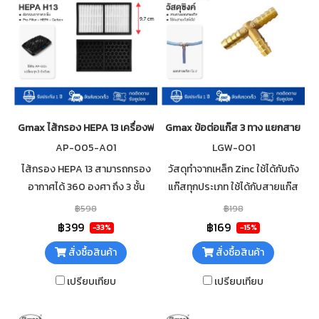
Gmax ไส้กรอง HEPA 13 เครื่องฟอกอากาศในรถยนต์รุ่น AP-005
Gmax ข้อต่อแก๊ส 3 ทาง แยกสายแก๊ส
AP-005-A01
LGW-001
ไส้กรอง HEPA 13 สามารถกรอง
วัสดุทำจากเหล็ก Zinc ใช้ได้กับถัง
อากาศได้ 360 องศา ถึง 3 ชั้น
แก๊สทุกประเภท ใช้ได้กับสายแก๊ส
Pre-Filter, HEPA Filter และ
ขนาด ϕ 9.5mm (3/8") ทุกยี่ห้อ
฿598
฿198
Carbon Filter กรองฝุ่นละออง
(ขนาดมาตรฐานทั่วไป) ใช้สำหรับ
฿399
฿169
-33%
-15%
PM2.5, ขนสัตว์, กลิ่น, ควัน
แยกสายแก๊สออกเป็น 2 ทาง
สั่งซื้อสินค้า
สั่งซื้อสินค้า
เปรียบเทียบ
เปรียบเทียบ