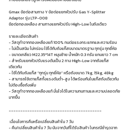
Gmax ข้อต่อสามทาง Y ข้อต่อแยกหัวปรับ Gas Y-Splitter
Adaptor รุ่น LTP-008
ข้อต่อทองเหลือง สามทางแยกหัวปรับ High-Low ในถังเดียว
รายละเอียดสินค้า
- วัสดุทำจากทองเหลืองแท้ 100% ทนต่อแรงกระแทกและความร้อน
- ไม่เป็นสนิม ไม่กร่อน ใช้ได้กับถังแก๊สขนาดมาตรฐาน ทุกรุ่น ทุกยี่ห้อ
- ขนาดเกลียว M22.35*14T หมุนซ้าย น้ำหนัก 0.3 กรัม แกนยาว 7 cm
- สำหรับแยกหัวปรับแรงดันเป็น 2 ทาง High-Low จากถังแก๊ส
เดียวกัน
- ใช้ได้กับถังแก๊ส “ทุกรุ่น ทุกยี่ห้อ” หรือถังขนาด 7kg, 15kg, 48kg
- สามารถใช้เตาแก๊สทั้งแรงดันต่ำ-สูง ได้พร้อมกันในแก๊สถังเดียวกัน
ไม่ต้องซื้อถังเพิ่ม
- วัสดุทำจากทองเหลืองแท้ มั่นใจได้ในความทนทานและความปลอดภัย
มากขึ้น
________________________________________
เงื่อนไขการคืนหรือเปลี่ยนสินค้าใน 7 วัน
- คืน/เปลี่ยนสินค้าใน 7 วัน นับจากวันที่ได้รับสินค้า ในกรณีชำรุดจาก