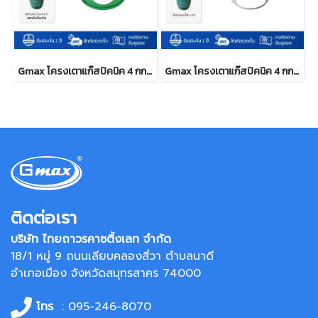
Gmax โครงเตาแก๊สปิคนิค 4 กก. พร้อมบังลมในตัว รุ่น LTP-001
Gmax โครงเตาแก๊สปิคนิค 4 กก. นมหนูทองเหลือง รุ่น LTP-004
ติดต่อเรา
บริษัท ไทยถาวรคาซติ้งเลท จำกัด
18/1 หมู่ 9 ถนนเลียบคลองสี่วา ตำบลนาดี
อำเภอเมือง จังหวัดสมุทรสาคร 74000
โทร
: 095-246-8070