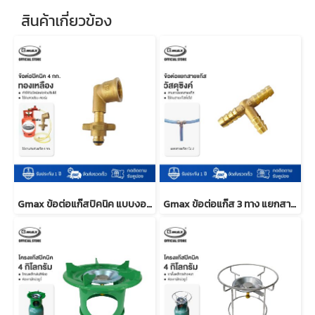
สินค้าเกี่ยวข้อง
Gmax ข้อต่อแก๊สปิคนิค แบบงอ ข้อต่อทองเหลือง รุ่น LTP-006
Gmax ข้อต่อแก๊ส 3 ทาง แยกสายแก๊ส ขนาด 3/8” รุ่น LGW-001