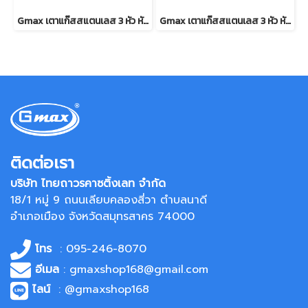
Gmax เตาแก๊สสแตนเลส 3 หัว หัวเตาผสม รุ่น GL-303IB
Gmax เตาแก๊สสแตนเลส 3 หัว หัวเตาเหล็ก ไฟแรง รุ่น GL-303A-20
ติดต่อเรา
บริษัท ไทยถาวรคาซติ้งเลท จำกัด
18/1 หมู่ 9 ถนนเลียบคลองสี่วา ตำบลนาดี
อำเภอเมือง จังหวัดสมุทรสาคร 74000
โทร
: 095-246-8070
อีเมล
: gmaxshop168@gmail.com
ไลน์
: @gmaxshop168