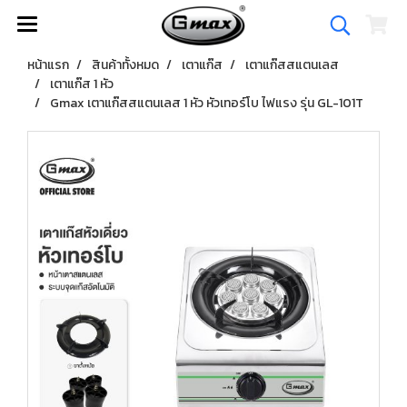
หน้าแรก
สินค้าทั้งหมด
เตาแก๊ส
เตาแก๊สสแตนเลส
เตาแก๊ส 1 หัว
Gmax เตาแก๊สสแตนเลส 1 หัว หัวเทอร์โบ ไฟแรง รุ่น GL-101T