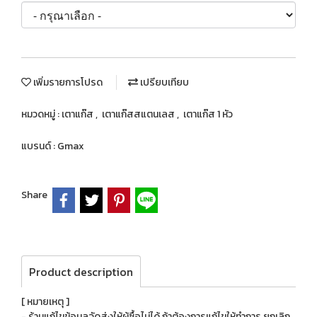
เพิ่มรายการโปรด
เปรียบเทียบ
หมวดหมู่ :
เตาแก๊ส
,
เตาแก๊สสแตนเลส
,
เตาแก๊ส 1 หัว
แบรนด์ :
Gmax
Share
Product description
[ หมายเหตุ ]
- ร้านแก้ไขข้อมูลจัดส่งให้ผู้ซื้อไม่ได้ ถ้าต้องการแก้ไขให้ทำการ ยกเลิก