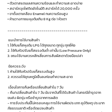
▪️ ตัวเตาสแตนเลสทนความร้อนและทำความสะอาดง่าย
▪️ สปาร์คจุดไฟติดอัตโนมัติ สปาร์คได้ 20,000 ครั้ง
▪️ ขาตั้งเตาเคลือบ Enamel ทนความร้อนสูง
▪️ ห้ามวางภาชนะหุงต้มเกิน 8 Kg ต่อ 1 หัวเตา
________________________________________
แนะนำการใช้งานสินค้า
1. ใช้กับแก๊สหุงต้ม LPG ได้ทุกขนาด ทุกรุ่น ทุกยี่ห้อ
2. ใช้กับหัวปรับแก๊สแรงดันต่ำ เท่านั้น (Low Pressure Only)
3. ขณะใช้งานควรหลีกเลี่ยงการสัมผัสเตาด้วยมือเปล่า
ข้อควรระวัง
1. ห้ามใช้กับหัวปรับแก๊สแรงดันสูง
2. ควรรอให้อุณหภูมิเย็นลงก่อนทำความสะอาด
เงื่อนไขการคืนหรือเปลี่ยนสินค้าใน 7 วัน
- คืน/เปลี่ยนสินค้าใน 7 วัน นับจากวันที่ได้รับสินค้า ในกรณีชำรุดจาก
ขนส่ง ผิดรุ่น หรือชำรุดจากการผลิต
- การรับประกันนี้ไม่ครอบคลุม การใช้งานผิดประเภท อุบัติเหตุ ประมาท
ภัยธรรมชาติ หรือดัดแปลงสินค้า