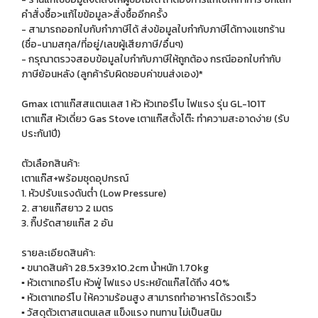
คำสั่งซื้อ>แก้ไขข้อมูล>สั่งซื้ออีกครั้ง
- สามารถออกใบกับกำภาษีได้ ส่งข้อมูลใบกำกับภาษีได้ทางแชทร้าน
(ชื่อ-นามสกุล/ที่อยู่/เลขผู้เสียภาษี/อื่นๆ)
- กรุณาตรวจสอบข้อมูลใบกำกับภาษีให้ถูกต้อง กรณีออกใบกำกับ
ภาษีย้อนหลัง (ลูกค้ารับผิดชอบค่าขนส่งเอง)*
Gmax เตาแก๊สสแตนเลส 1 หัว หัวเทอร์โบ ไฟแรง รุ่น GL-101T
เตาแก๊ส หัวเดี่ยว Gas Stove เตาแก๊สตั้งโต๊ะ ทำความสะอาดง่าย (รับ
ประกัน1ปี)
ตัวเลือกสินค้า:
เตาแก๊ส+พร้อมชุดอุปกรณ์
1. หัวปรับแรงดันต่ำ (Low Pressure)
2. สายแก๊สยาว 2 เมตร
3. กิ๊ปรัดสายแก๊ส 2 อัน
รายละเอียดสินค้า:
▪️ ขนาดสินค้า 28.5x39x10.2cm น้ำหนัก 1.70kg
▪️ หัวเตาเทอร์โบ หัวฟู่ ไฟแรง ประหยัดแก๊สได้ถึง 40%
▪️ หัวเตาเทอร์โบ ให้ความร้อนสูง สามารถทำอาหารได้รวดเร็ว
▪️ วัสดุตัวเตาสแตนเลส แข็งแรง ทนทาน ไม่เป็นสนิม