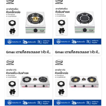
Gmax เตาแก๊สสแตนเลส 1 หัว หัวเตาเหล็ก ไฟแรง รุ่น GL-101R
Gmax เตาแก๊สสแตนเลส 1 หัว หัวอินฟราเรด ไฟแรง รุ่น GL-101I