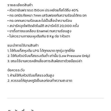
รายละเอียดสินค้า
▪️ หัวเตาอินฟราเรด 150cm ประหยัดแก๊สได้ถึง 40%
▪️ กระจกนิรภัยหนา 7mm เสริมฟอยกันความร้อนใต้กระจก
▪️ กระจกทนความร้อนและไม่เป็นสื่อนำความร้อน
▪️ สปาร์คจุดไฟติดอัตโนมัติ สปาร์คได้ 20,000 ครั้ง
▪️ ขาตั้งภาชนะเคลือบ Enamel ทนความร้อนสูง
▪️ ไม่ควรวางภาชนะหุงต้มเกิน 8 Kg ต่อ 1 หัวเตา
แนะนำการใช้งานสินค้า
1. ใช้กับแก๊สหุงต้ม LPG ได้ทุกขนาด ทุกรุ่น ทุกยี่ห้อ
2. ใช้กับหัวปรับแก๊สแรงดันต่ำ เท่านั้น (Low Pressure Only)
3. ขณะใช้งานควรหลีกเลี่ยงการสัมผัสเตาด้วยมือเปล่า
ข้อควรระวัง
1. ห้ามใช้กับหัวปรับแก๊สแรงดันสูง
2. ควรรอให้อุณหภูมิเย็นลงก่อนทำความสะอาด