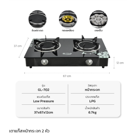
เตาแก๊สหน้ากระจก 2 หัว