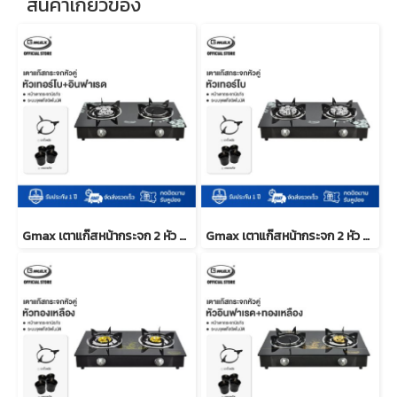
สินค้าเกี่ยวข้อง
Gmax เตาแก๊สหน้ากระจก 2 หัว หัวเตาผสม รุ่น GL-702TI
Gmax เตาแก๊สหน้ากระจก 2 หัว หัวเทอร์โบ ไฟแรง รุ่น GL-702B