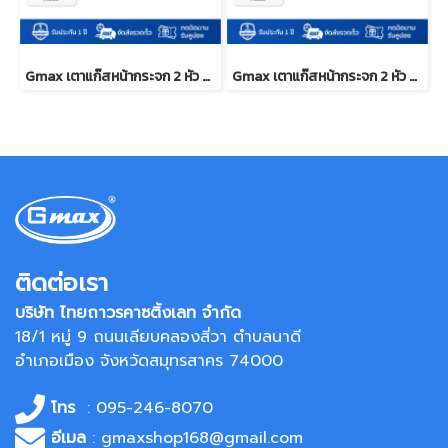
Gmax เตาแก๊สหน้ากระจก 2 หัว หัวทองเหลือง ไฟแรง รุ่น GL-702BR
Gmax เตาแก๊สหน้ากระจก 2 หัว หัวเตาผสม รุ่น GL-702BI
ติดต่อเรา
บริษัท ไทยถาวรคาซติ้งเลท จำกัด
18/1 หมู่ 9 ถนนเลียบคลองสี่วา ตำบลนาดี
อำเภอเมือง จังหวัดสมุทรสาคร 74000
โทร
: 095-246-8070
อีเมล
: gmaxshop168@gmail.com