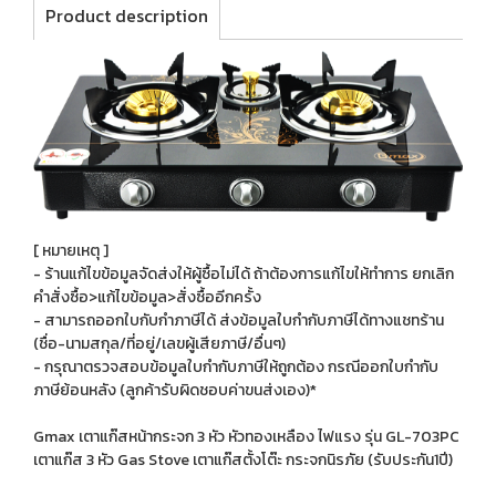
Product description
[ หมายเหตุ ]
- ร้านแก้ไขข้อมูลจัดส่งให้ผู้ซื้อไม่ได้ ถ้าต้องการแก้ไขให้ทำการ ยกเลิก
คำสั่งซื้อ>แก้ไขข้อมูล>สั่งซื้ออีกครั้ง
- สามารถออกใบกับกำภาษีได้ ส่งข้อมูลใบกำกับภาษีได้ทางแชทร้าน
(ชื่อ-นามสกุล/ที่อยู่/เลขผู้เสียภาษี/อื่นๆ)
- กรุณาตรวจสอบข้อมูลใบกำกับภาษีให้ถูกต้อง กรณีออกใบกำกับ
ภาษีย้อนหลัง (ลูกค้ารับผิดชอบค่าขนส่งเอง)*
Gmax เตาแก๊สหน้ากระจก 3 หัว หัวทองเหลือง ไฟแรง รุ่น GL-703PC
เตาแก๊ส 3 หัว Gas Stove เตาแก๊สตั้งโต๊ะ กระจกนิรภัย (รับประกัน1ปี)