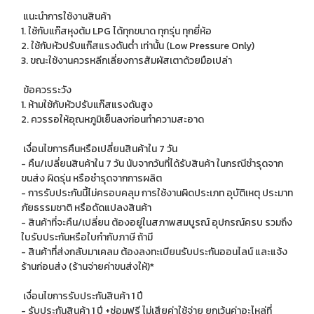
แนะนำการใช้งานสินค้า
1. ใช้กับแก๊สหุงต้ม LPG ได้ทุกขนาด ทุกรุ่น ทุกยี่ห้อ
2. ใช้กับหัวปรับแก๊สแรงดันต่ำ เท่านั้น (Low Pressure Only)
3. ขณะใช้งานควรหลีกเลี่ยงการสัมผัสเตาด้วยมือเปล่า
ข้อควรระวัง
1. ห้ามใช้กับหัวปรับแก๊สแรงดันสูง
2. ควรรอให้อุณหภูมิเย็นลงก่อนทำความสะอาด
เงื่อนไขการคืนหรือเปลี่ยนสินค้าใน 7 วัน
- คืน/เปลี่ยนสินค้าใน 7 วัน นับจากวันที่ได้รับสินค้า ในกรณีชำรุดจาก
ขนส่ง ผิดรุ่น หรือชำรุดจากการผลิต
- การรับประกันนี้ไม่ครอบคลุม การใช้งานผิดประเภท อุบัติเหตุ ประมาท
ภัยธรรมชาติ หรือดัดแปลงสินค้า
- สินค้าที่จะคืน/เปลี่ยน ต้องอยู่ในสภาพสมบูรณ์ อุปกรณ์ครบ รวมถึง
ใบรับประกันหรือใบกำกับภาษี ถ้ามี
- สินค้าที่ส่งกลับมาเคลม ต้องลงทะเบียนรับประกันออนไลน์ และแจ้ง
ร้านก่อนส่ง (ร้านจ่ายค่าขนส่งให้)*
เงื่อนไขการรับประกันสินค้า 1 ปี
- รับประกันสินค้า 1 ปี +ซ่อมฟรี ไม่เสียค่าใช้จ่าย ยกเว้นค่าอะไหล่ที่