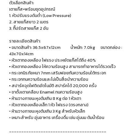
ตัวเลือกสินค้า:
เตาแก๊ส+พร้อมชุดอุปกรณ์
1. หัวปรับแรงดันต่ำ (Low Pressure)
2. สายแก๊สยาว 2 เมตร
3. กิ๊ปรัดสายแก๊ส 2 อัน
รายละเอียดสินค้า:
▪️ ขนาดสินค้า: 36.5x67x12cm น้ำหนัก: 7.0kg ขนาดกล่อง :
43x70x14cm
▪️ หัวเตาทองเหลือง ไฟแรง ประหยัดแก๊สได้ถึง 40%
▪️ หัวเตาทองเหลือง ให้ความร้อนสูง สามารถทำอาหารได้รวดเร็ว
▪️ กระจกนิรภัยหนา 7mm เสริมฟอยกันความร้อนใต้กระจก
▪️ กระจกทนความร้อนและไม่เป็นสื่อนำความร้อน
▪️ สปาร์คจุดไฟติดอัตโนมัติ สปาร์คได้ 20,000 ครั้ง
▪️ ขาตั้งเตาเคลือบ Enamel ทนความร้อนสูง
▪️ ห้ามวางภาชนะหุงต้มเกิน 8 Kg ต่อ 1 หัวเตา
▫️ หัวเตาทองเหลืองเล็ก 1 หัว ไฟแรง (ตรงกลาง)
▫️ ห้ามวางภาชนะหุงต้มเกิน 3 Kg สำหรับหัวเล็ก
▫️ เหมาะสำหรับ อุ่นอาหาร เครื่องดื่ม เช่น อุ่นนม ต้มน้ำร้อน
________________________________________