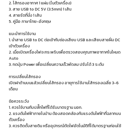
2. ไส้กรองอากาศ 1 แผ่น (ในตัวเครื่อง)
3. สาย USB to DC 5V (3.5mm) 1 เส้น
4. สายรัดที่นั่ง 1 เส้น
5. คู่มือ ภาษาไทย-อังกฤษ
แนะนำการใช้งาน
1. นำสาย USB to DC ต่อเข้ากับช่องเสียบ USB และเสียบสายฝั่ง DC
เข้าตัวเครื่อง
2. เมื่อเปิดเครื่องไฟจะกระพริบเพื่อตรวจสอบคุณภาพอากาศในโหมด
Auto
3. กดปุ่ม Power เพื่อเปลี่ยนความเร็วพัดลม ปรับได้ 3 ระดับ
การเปลี่ยนไส้กรอง
เปิดฝาด้านบนแล้วเปลี่ยนไส้กรอง อายุการใช้งานไส้กรองเฉลี่ย 3-6
เดือน
ข้อควรระวัง
1. ควรใช้งานกับปลั๊กไฟที่ได้รับมาตรฐาน มอก.
2. แรงดันไฟฟ้าภายในบ้าน ต้องสอดคล้องกับแรงดันไฟฟ้าที่ฉลากบน
ตัวเครื่อง
3. ควรติดตั้งสายดิน หรืออุปกรณ์ตัดไฟอัตโนมัติที่ได้มาตรฐานก่อนใช้