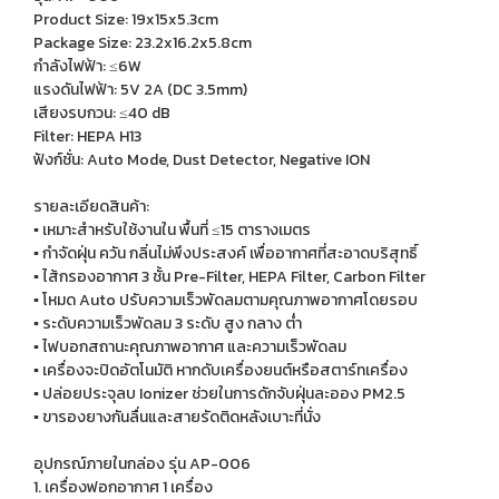
Product Size: 19x15x5.3cm
Package Size: 23.2x16.2x5.8cm
กำลังไฟฟ้า: ≤6W
แรงดันไฟฟ้า: 5V 2A (DC 3.5mm)
เสียงรบกวน: ≤40 dB
Filter: HEPA H13
ฟังก์ชั่น: Auto Mode, Dust Detector, Negative ION
รายละเอียดสินค้า:
▪️ เหมาะสำหรับใช้งานใน พื้นที่ ≤15 ตารางเมตร
▪️ กำจัดฝุ่น ควัน กลิ่นไม่พึงประสงค์ เพื่ออากาศที่สะอาดบริสุทธิ์
▪️ ไส้กรองอากาศ 3 ชั้น Pre-Filter, HEPA Filter, Carbon Filter
▪️ โหมด Auto ปรับความเร็วพัดลมตามคุณภาพอากาศโดยรอบ
▪️ ระดับความเร็วพัดลม 3 ระดับ สูง กลาง ต่ำ
▪️ ไฟบอกสถานะคุณภาพอากาศ และความเร็วพัดลม
▪️ เครื่องจะปิดอัตโนมัติ หากดับเครื่องยนต์หรือสตาร์ทเครื่อง
▪️ ปล่อยประจุลบ Ionizer ช่วยในการดักจับฝุ่นละออง PM2.5
▪️ ขารองยางกันลื่นและสายรัดติดหลังเบาะที่นั่ง
อุปกรณ์ภายในกล่อง รุ่น AP-006
1. เครื่องฟอกอากาศ 1 เครื่อง