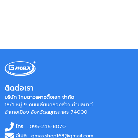
ติดต่อเรา
บริษัท ไทยถาวรคาซติ้งเลท จำกัด
18/1 หมู่ 9 ถนนเลียบคลองสี่วา ตำบลนาดี
อำเภอเมือง จังหวัดสมุทรสาคร 74000
โทร
: 095-246-8070
อีเมล
: gmaxshop168@gmail.com