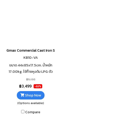
Gmax Commercial Cast Iron Stove KB8-VS 13" High Pressure
KB10-VA
ขนาด 44x85x17.5cm. น้ำหนัก
17.00kg. ใช้ก๊าซหุงต้ม LPG ตัว
เตาทำจากเหล็กหล่อ ใช้กับหัวปรับ
฿5,138
แก๊สแรงดันสูง ตัววาล์วมีท่อล่อไฟ
฿3,499
-32%
ผลิตในประเทศไทย
Shop Now
(Options available)
Compare