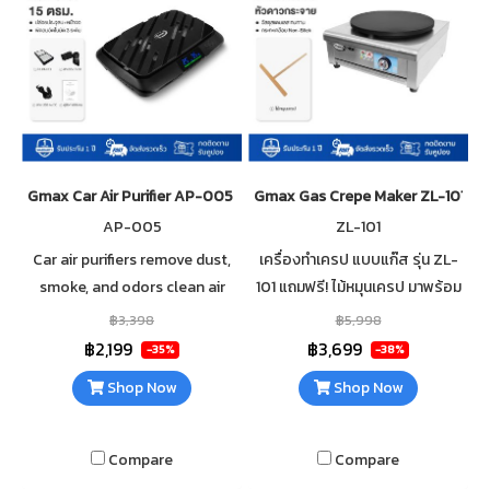
Gmax Car Air Purifier AP-005 Intelligent Auto Mode
Gmax Gas Crepe Maker ZL-101 Circl
AP-005
ZL-101
Car air purifiers remove dust,
เครื่องทำเครป แบบแก๊ส รุ่น ZL-
smoke, and odors clean air
101 แถมฟรี! ไม้หมุนเครป มาพร้อม
filters HEPA filters, intelligent
หน้าเตากว้างถึง 39.5 เซนติเมตร
฿3,398
฿5,998
auto mode, and negative ions.
วัสดุเหล็กหล่อเคลือบ Non-Stick
฿2,199
฿3,699
-35%
-38%
หัวเตาแบบดาวกระจาย
Shop Now
Shop Now
Compare
Compare