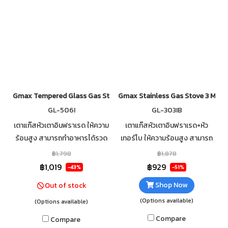
Gmax Tempered Glass Gas Stove 1 Burner Infrared GL-506I-501
Gmax Stainless Gas Stove 3 Mix 
GL-506I
GL-303IB
เตาแก๊สหัวเตาอินฟราเรด ให้ความ
เตาแก๊สหัวเตาอินฟราเรด+หัว
ร้อนสูง สามารถทำอาหารได้รวด
เทอร์โบ ให้ความร้อนสูง สามารถ
เร็วช กระจกนิรภัยหนา 7mm เสริม
ทำอาหารได้รวดเร็ว วัสดุตัวเตาส
฿1,798
฿1,878
ฟอยกันความร้อนใต้กระจก
แตนเลส แข็งแรง ทนทาน ไม่เป็น
฿1,019
฿929
-43%
-51%
ทำความสะอาดง่าย
สนิม ทำความสะอาดง่าย
Shop Now
Out of stock
(Options available)
(Options available)
Compare
Compare