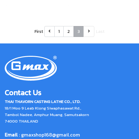
First
1
2
3
Last
Contact Us
THAI THAVORN CASTING LATHE CO., LTD.
18/1 Moo 9 Leab Klong Siwaphasawat Rd.,
Tambol Nadee, Amphur Muang, Samutsakorn
74000 THAILAND
Email
:
gmaxshop168@gmail.com