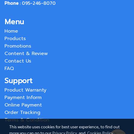
Phone
: 095-246-8070
Menu
Home
Products
Promotions
Content & Review
Contact Us
FAQ
Support
Product Warranty
Payment Inform
Online Payment
Order Tracking
Terms & Condition
This website uses cookies for best user experience, to find out
more you can go to our
Privacy Policy
and
Cookies Policy