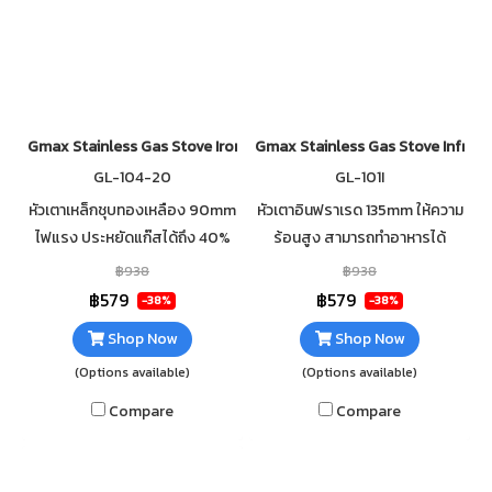
Gmax Stainless Gas Stove Iron Burner GL-104-20
Gmax Stainless Gas Stove Infrare
GL-104-20
GL-101I
หัวเตาเหล็กชุบทองเหลือง 90mm
หัวเตาอินฟราเรด 135mm ให้ความ
ไฟแรง ประหยัดแก๊สได้ถึง 40%
ร้อนสูง สามารถทำอาหารได้
หัวเตาเหล็ก ให้ความร้อนสูง
รวดเร็ว วัสดุตัวเตาสแตนเลส
฿938
฿938
สามารถทำอาหารได้รวดเร็ว
แข็งแรง ทนทาน ไม่เป็นสนิม
฿579
฿579
-38%
-38%
ทำความสะอาดง่าย
ทำความสะอาดง่าย
Shop Now
Shop Now
(Options available)
(Options available)
Compare
Compare