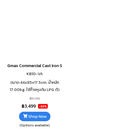
Gmax Commercial Cast Iron Stove KB8-VS 13" High Pressure
KB10-VA
ขนาด 44x85x17.5cm. น้ำหนัก
17.00kg. ใช้ก๊าซหุงต้ม LPG ตัว
เตาทำจากเหล็กหล่อ ใช้กับหัวปรับ
฿5,138
แก๊สแรงดันสูง ตัววาล์วมีท่อล่อไฟ
฿3,499
-32%
ผลิตในประเทศไทย
Shop Now
(Options available)