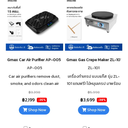
Gmax Car Air Purifier AP-005 Intelligent Auto Mode
Gmax Gas Crepe Maker ZL-101 Circl
AP-005
ZL-101
Car air purifiers remove dust,
เครื่องทำเครป แบบแก๊ส รุ่น ZL-
smoke, and odors clean air
101 แถมฟรี! ไม้หมุนเครป มาพร้อม
filters HEPA filters, intelligent
หน้าเตากว้างถึง 39.5 เซนติเมตร
฿3,398
฿5,998
auto mode, and negative ions.
วัสดุเหล็กหล่อเคลือบ Non-Stick
฿2,199
฿3,699
-35%
-38%
หัวเตาแบบดาวกระจาย
Shop Now
Shop Now