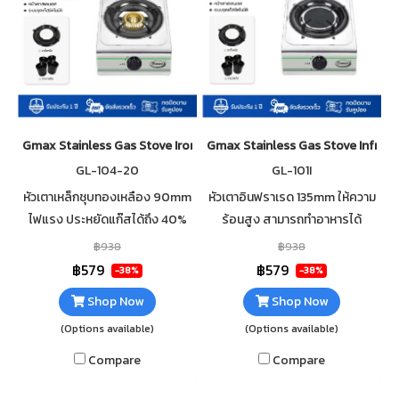
Gmax Stainless Gas Stove Iron Burner GL-104-20
Gmax Stainless Gas Stove Infrare
GL-104-20
GL-101I
หัวเตาเหล็กชุบทองเหลือง 90mm
หัวเตาอินฟราเรด 135mm ให้ความ
ไฟแรง ประหยัดแก๊สได้ถึง 40%
ร้อนสูง สามารถทำอาหารได้
หัวเตาเหล็ก ให้ความร้อนสูง
รวดเร็ว วัสดุตัวเตาสแตนเลส
฿938
฿938
สามารถทำอาหารได้รวดเร็ว
แข็งแรง ทนทาน ไม่เป็นสนิม
฿579
฿579
-38%
-38%
ทำความสะอาดง่าย
ทำความสะอาดง่าย
Shop Now
Shop Now
(Options available)
(Options available)
Compare
Compare