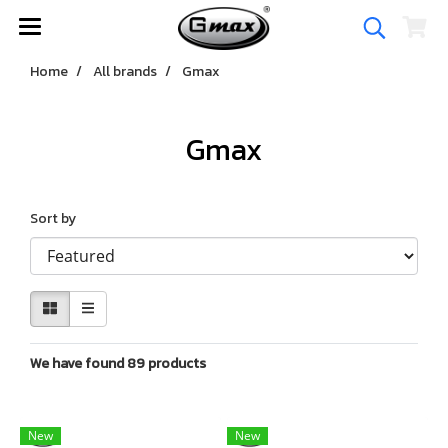
Home
All brands
Gmax
Gmax
Sort by
We have found 89 products
New
New