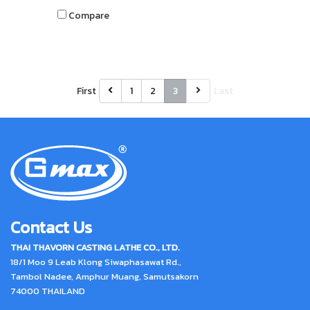
Compare
First
1
2
3
Last
Contact Us
THAI THAVORN CASTING LATHE CO., LTD.
18/1 Moo 9 Leab Klong Siwaphasawat Rd.,
Tambol Nadee, Amphur Muang, Samutsakorn
74000 THAILAND