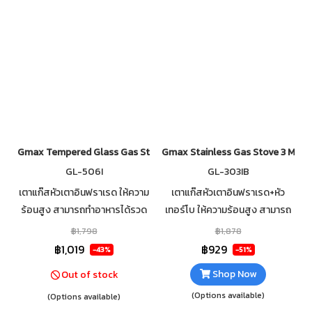
Gmax Tempered Glass Gas Stove 1 Burner Infrared GL-506I-501
Gmax Stainless Gas Stove 3 Mix 
GL-506I
GL-303IB
เตาแก๊สหัวเตาอินฟราเรด ให้ความ
เตาแก๊สหัวเตาอินฟราเรด+หัว
ร้อนสูง สามารถทำอาหารได้รวด
เทอร์โบ ให้ความร้อนสูง สามารถ
เร็วช กระจกนิรภัยหนา 7mm เสริม
ทำอาหารได้รวดเร็ว วัสดุตัวเตาส
฿1,798
฿1,878
ฟอยกันความร้อนใต้กระจก
แตนเลส แข็งแรง ทนทาน ไม่เป็น
฿1,019
฿929
-43%
-51%
ทำความสะอาดง่าย
สนิม ทำความสะอาดง่าย
Shop Now
Out of stock
(Options available)
(Options available)