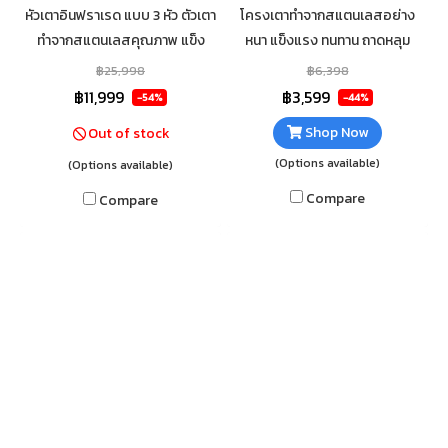
หัวเตาอินฟราเรด แบบ 3 หัว ตัวเตา
โครงเตาทำจากสแตนเลสอย่าง
ทำจากสแตนเลสคุณภาพ แข็ง
หนา แข็งแรง ทนทาน ถาดหลุม
แรง ทนทาน เช็ดทำความสะอาด
เคลือบสาร Non-Stick ไม่ติด
฿25,998
฿6,398
ง่าย ความร้อนมากถึง 13,500
กระทะ ทำความสะอาดง่าย ใช้แก๊ส
฿11,999
฿3,599
-54%
-44%
KW/H ใช้กับแก๊ส LPG หัวปรับ
หุงต้ม LPG กระทะหลุม 2 ถาด 56
Shop Now
Out of stock
แรงดันต่ำ
หลุม
(Options available)
(Options available)
Compare
Compare