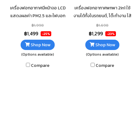
เครื่องฟอกอากาศมีหน้าจอ LCD
เครื่องฟอกอากาศพกพา 2in1 ใช้
แสดงผลค่า PM2.5 และไฟบอก
งานได้ทั้งในรถยนต์, โต๊ะทำงาน ไส้
สถานะคุณภาพอากาศ ปล่อยประจุ
กรอง HEPA ปล่อยประจุลบ
฿1,998
฿1,698
ลบ Ionizer ช่วยในการดักจับฝุ่น
Ionizer ช่วยในการดักจับฝุ่น
฿1,499
฿1,299
-25%
-23%
ละออง PM2.5 ไส้กรอง HEPA
ละออง PM2.5
Shop Now
Shop Now
(Options available)
(Options available)
Compare
Compare