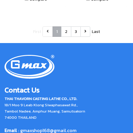
First
1
2
3
Last
Contact Us
THAI THAVORN CASTING LATHE CO., LTD.
18/1 Moo 9 Leab Klong Siwaphasawat Rd.,
Tambol Nadee, Amphur Muang, Samutsakorn
74000 THAILAND
Email
:
gmaxshop168@gmail.com