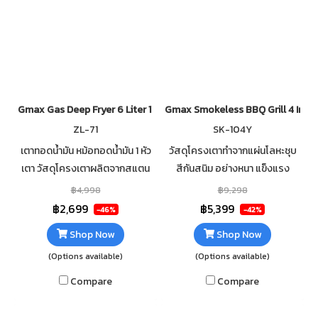
Gmax Gas Deep Fryer 6 Liter 1 Basket ZL-71
Gmax Smokeless BBQ Grill 4 Infr
ZL-71
SK-104Y
เตาทอดน้ำมัน หม้อทอดน้ำมัน 1 หัว
วัสดุโครงเตาทำจากแผ่นโลหะชุบ
เตา วัสดุโครงเตาผลิตจากสแตน
สีกันสนิม อย่างหนา แข็งแรง
เลส คุณภาพสูง 1 หัวเตาให้ความ
ทนทาน หัวเตาอินฟราเรดด้านข้าง
฿4,998
฿9,298
ร้อนสูงถึง 18,000 BTU/hr แรง
แบบรังผึ้ง 4 หัว +พัดลมกระจาย
฿2,699
฿5,399
-46%
-42%
ดันแก๊ส 2,800 Pa
ความร้อน 12V จำนวน 2 ตัว
Shop Now
Shop Now
(Options available)
(Options available)
Compare
Compare