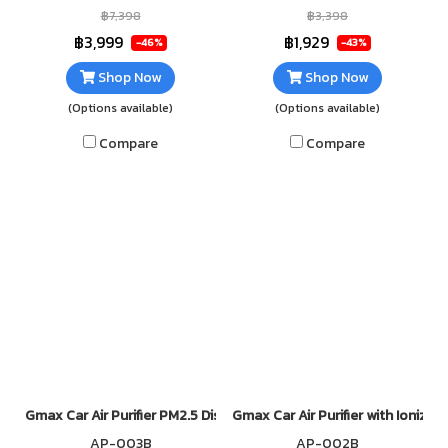
สนิม กระทะหน้าเรียบ ทำจากเหล็ก
อินฟาเรด 2 หัว แบบรังผึ้ง ผลิต
฿7,398
฿3,398
อย่างหนา เคลือบสารกันติดกระทะ
จากเซรามิคคุณภาพดี สามารถส
฿3,999
฿1,929
-46%
-43%
หัวเตาแบบ H จำนวน 2 หัว
ปาร์คได้ 20,000 ครั้ง
Shop Now
Shop Now
(Options available)
(Options available)
Compare
Compare
Gmax Car Air Purifier PM2.5 Display Ionizer AP-003
Gmax Car Air Purifier with Ionize
AP-003B
AP-002B