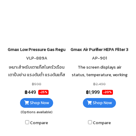
Gmax Low Pressure Gas Regulator VLP-889A
Gmax Air Purifier HEPA Filter 35 
VLP-889A
AP-901
เหมาะสำหรับเตาแก๊สในครัวเรือน
The screen displays air
เตาปิ้งย่าง แรงดันต่ำ แรงดันแก๊ส
status, temperature, working
ขาเข้า 700 kPa แรงดันแก๊สขา
mode, fan speed, etc. Anion
฿598
฿2,490
ออก 4.5 kPa ปริมาณการไหลของ
negative ion release mode
฿449
฿1,999
-25%
-20%
แรงดัน Q = 2 Kg/hr
effectively traps PM2.5 dust
Shop Now
Shop Now
particles.
(Options available)
Compare
Compare