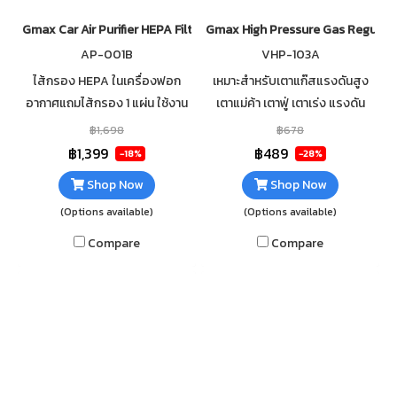
Gmax Car Air Purifier HEPA Filter 15 sqm AP-001
Gmax High Pressure Gas Regulato
AP-001B
VHP-103A
ไส้กรอง HEPA ️ในเครื่องฟอก
เหมาะสำหรับเตาแก๊สแรงดันสูง
อากาศแถมไส้กรอง 1 แผ่น ใช้งาน
เตาแม่ค้า เตาฟู่ เตาเร่ง แรงดัน
ได้ทันที เหมาะสำหรับใช้งานใน พื้นที่
แก๊สขาเข้า 700 kPa แรงดันแก๊ส
฿1,698
฿678
10-15 ตารางเมตร ประหยัด
ขาออก 200 kPa ปริมาณการไหล
฿1,399
฿489
-18%
-28%
พลังงาน
ของแรงดัน Q = 6 Kg/hr
Shop Now
Shop Now
(Options available)
(Options available)
Compare
Compare