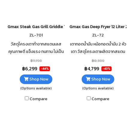
Gmax Steak Gas Grill Griddle Top 2 Burner ZL-701
Gmax Gas Deep Fryer 12 Liter 2 B
ZL-701
ZL-72
วัสดุโครงเตาทำจากสแตนเลส
เตาทอดน้ำมัน หม้อทอดน้ำมัน 2 หัว
คุณภาพดี แข็งแรง ทนทาน ไม่เป็น
เตา วัสดุโครงเตาผลิตจากสแตน
สนิม กระทะหน้าเรียบ ทำจากเหล็ก
เลส คุณภาพสูง 2 หัวเตาให้ความ
฿11,198
฿8,380
อย่างหนา เคลือบสารกันติดกระทะ
ร้อนสูงถึง 36,000 BTU/hr แรง
฿6,299
฿4,799
-44%
-43%
หัวเตาเป็นรูปตัว H
ดันแก๊ส 2,800 Pa
Shop Now
Shop Now
(Options available)
(Options available)
Compare
Compare