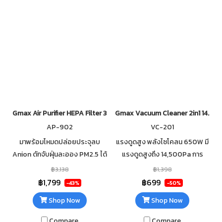
Gmax Air Purifier HEPA Filter 35 sqm AP-902
Gmax Vacuum Cleaner 2in1 14.5kP
AP-902
VC-201
มาพร้อมโหมดปล่อยประจุลบ
แรงดูดสูง พลังไซโคลน 650W มี
Anion ดักจับฝุ่นละออง PM2.5 ได้
แรงดูดสูงถึง 14,500Pa การ
อย่างมีประสิทธิภาพ โหมด Sleep
ทำความสะอาดที่มีประสิทธิภาพ
฿3,138
฿1,398
เวลากลางคืน หรี่แสงอัตโนมัติ ไม่
และทั่วถึงในทุกพื้นที่ ไส้กรองถอด
฿1,799
฿699
-43%
-50%
รบกวนเวลานอน
ล้างได้
Shop Now
Shop Now
Compare
Compare