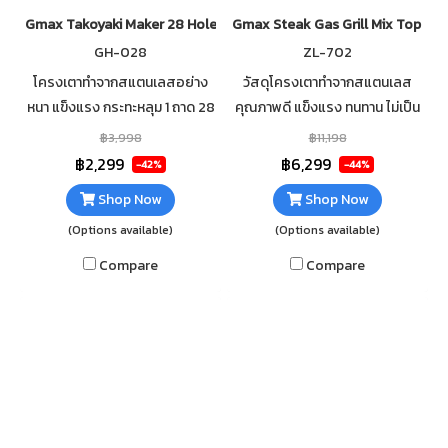
Gmax Takoyaki Maker 28 Hole GH-028 H-Burner
Gmax Steak Gas Grill Mix Top 2 
GH-028
ZL-702
โครงเตาทำจากสแตนเลสอย่าง
วัสดุโครงเตาทำจากสแตนเลส
หนา แข็งแรง กระทะหลุม 1 ถาด 28
คุณภาพดี แข็งแรง ทนทาน ไม่เป็น
หลุม เคลือบสารกันติดกระทะ
สนิม กระทะหน้าเรียบ ทำจากเหล็ก
฿3,998
฿11,198
สามารถทำพร้อมกันได้ 28 ชิ้นใน
อย่างหนา เคลือบสารกันติดกระทะ
฿2,299
฿6,299
-42%
-44%
ครั้งเดียว ประหยัดเวลา
หัวเตาเป็นรูปตัว H
Shop Now
Shop Now
(Options available)
(Options available)
Compare
Compare