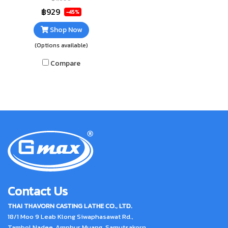
แข็งแรง ทนทาน ไม่เป็นสนิม
฿929
-45%
ทำความสะอาดง่าย
Shop Now
(Options available)
Compare
Contact Us
THAI THAVORN CASTING LATHE CO., LTD.
18/1 Moo 9 Leab Klong Siwaphasawat Rd.,
Tambol Nadee, Amphur Muang, Samutsakorn