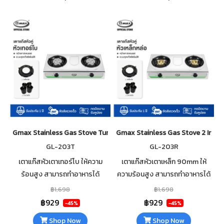
Gmax Stainless Gas Stove Turbo Burner GL-201B
Gmax Stainless Gas Stove 2 Iron
GL-203T
GL-203R
เตาแก๊สหัวเตาเทอร์โบ ให้ความ
เตาแก๊สหัวเตาเหล็ก 90mm ให้
ร้อนสูง สามารถทำอาหารได้
ความร้อนสูง สามารถทำอาหารได้
รวดเร็ว วัสดุตัวเตาสแตนเลส
รวดเร็ว วัสดุตัวเตาสแตนเลส
฿1,698
฿1,698
แข็งแรง ทนทาน ไม่เป็นสนิม
แข็งแรง ทนทาน ไม่เป็นสนิม
฿929
฿929
-45%
-45%
ทำความสะอาดง่าย
ทำความสะอาดง่าย
Shop Now
Shop Now