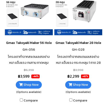
Gmax Takoyaki Maker 56 Hole GH-056 Non-Stick Pan
Gmax Takoyaki Maker 28 Hole G
GH-056
GH-028
โครงเตาทำจากสแตนเลสอย่าง
โครงเตาทำจากสแตนเลสอย่าง
หนา แข็งแรง ทนทาน ถาดหลุม
หนา แข็งแรง กระทะหลุม 1 ถาด 28
เคลือบสาร Non-Stick ไม่ติด
หลุม เคลือบสารกันติดกระทะ
฿6,398
฿3,998
กระทะ ทำความสะอาดง่าย ใช้แก๊ส
สามารถทำพร้อมกันได้ 28 ชิ้นใน
฿3,599
฿2,299
-44%
-42%
หุงต้ม LPG กระทะหลุม 2 ถาด 56
ครั้งเดียว ประหยัดเวลา
Shop Now
Shop Now
หลุม
(Options available)
(Options available)
Compare
Compare