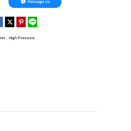
Message Us
ker
,
High Pressure