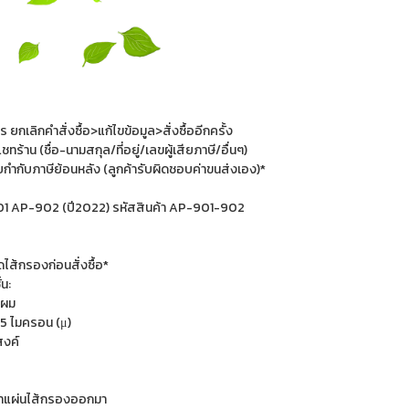
าร ยกเลิกคำสั่งซื้อ>แก้ไขข้อมูล>สั่งซื้ออีกครั้ง
้าน (ชื่อ-นามสกุล/ที่อยู่/เลขผู้เสียภาษี/อื่นๆ)
ำกับภาษีย้อนหลัง (ลูกค้ารับผิดชอบค่าขนส่งเอง)*
901 AP-902 (ปี2022) รหัสสินค้า AP-901-902
้กรองก่อนสั่งซื้อ*
น:
้นผม
.5 ไมครอน (μ)
สงค์
่อนำแผ่นไส้กรองออกมา