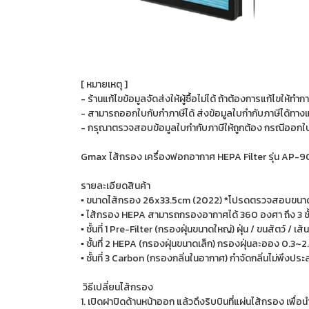
[ หมายเหตุ ]
- ร้านแก้ไขข้อมูลจัดส่งให้ผู้ซื้อไม่ได้ ถ้าต้องการแก้ไขให้ทำก
- สามารถออกใบกับกำภาษีได้ ส่งข้อมูลใบกำกับภาษีได้ทางแชทร
- กรุณาตรวจสอบข้อมูลใบกำกับภาษีให้ถูกต้อง กรณีออกใบก
Gmax ไส้กรอง เครื่องฟอกอากาศ HEPA Filter รุ่น AP-
รายละเอียดสินค้า
▪ ขนาดไส้กรอง 26x33.5cm (2022) *โปรดตรวจสอบขนาดไส
▪ ไส้กรอง HEPA สามารถกรองอากาศได้ 360 องศา ถึง 3 ชั้
▪ ชั้นที่ 1 Pre-Filter (กรองฝุ่นขนาดใหญ่) ฝุ่น / ขนสัตว์ / เส
▪ ชั้นที่ 2 HEPA (กรองฝุ่นขนาดเล็ก) กรองฝุ่นละออง 0.3~2
▪ ชั้นที่ 3 Carbon (กรองกลิ่นในอากาศ) กำจัดกลิ่นไม่พึงประ
วิธีเปลี่ยนไส้กรอง
1. เปิดฝาปิดด้านหน้าออก แล้วดึงริบบินที่แผ่นไส้กรอง เพื