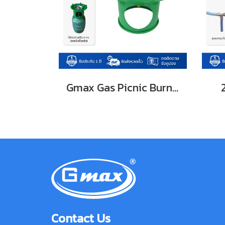
Gmax Gas Picnic Burner with Windscreen Green LTP-001
Contact Us