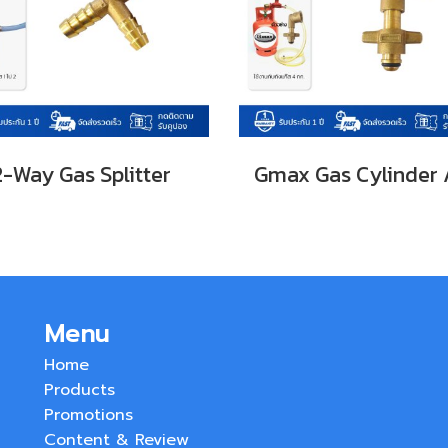
2-Way Gas Splitter
Menu
Home
Products
Promotions
Content & Review