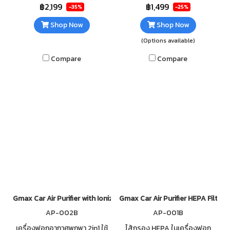
auto mode, and negative ions.
ลบ Ionizer ช่วยในการดักจับฝุ่น
฿2,199
฿1,499
-35%
-25%
ละออง PM2.5 ไส้กรอง HEPA
Shop Now
Shop Now
(Options available)
Compare
Compare
Gmax Car Air Purifier with Ionizer AP-002
Gmax Car Air Purifier HEPA Filter
AP-002B
AP-001B
เครื่องฟอกอากาศพกพา 2in1 ใช้
ไส้กรอง HEPA ️ในเครื่องฟอก