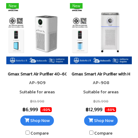
New
New
Gmax Smart Air Purifier 40-60 sqm AP909 HEPA H13 Filter
Gmax Smart Air Purifier with Hum
AP-909
AP-908
Suitable for areas
Suitable for areas
฿13,998
฿25,998
฿6,999
฿12,999
-50%
-50%
Shop Now
Shop Now
Compare
Compare