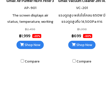
Gmax Air Purifier HEPA Filter 35 sqm AP-901
Gmax Vacuum Cleaner 2in1 14.5kP
AP-901
VC-201
The screen displays air
แรงดูดสูง พลังไซโคลน 650W มี
status, temperature, working
แรงดูดสูงถึง 14,500Pa การ
mode, fan speed, etc. Anion
ทำความสะอาดที่มีประสิทธิภาพ
฿2,490
฿1,398
negative ion release mode
และทั่วถึงในทุกพื้นที่ ไส้กรองถอด
฿1,999
฿699
-20%
-50%
effectively traps PM2.5 dust
ล้างได้
Shop Now
Shop Now
particles.
Compare
Compare