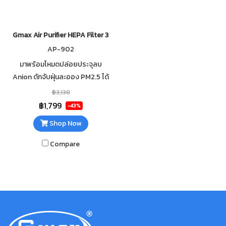
Gmax Air Purifier HEPA Filter 35 sqm AP-902
AP-902
มาพร้อมโหมดปล่อยประจุลบ
Anion ดักจับฝุ่นละออง PM2.5 ได้
อย่างมีประสิทธิภาพ โหมด Sleep
฿3,138
เวลากลางคืน หรี่แสงอัตโนมัติ ไม่
฿1,799
-43%
รบกวนเวลานอน
Shop Now
Compare