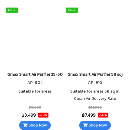
New
New
Gmax Smart Air Purifier 35-50 sqm AP-904 HEPA H13 Filter
Gmax Smart Air Purifier 58 sqm A
AP-904
AP-910
Suitable for areas
Suitable for areas 58 sq m.
Clean Air Delivery Rate
(CADR) 350m³/h. 7-stage air
฿6,998
฿14,998
filtration system with HEPA
฿3,499
฿7,499
-50%
-50%
H13 Filter and Ionizer
Shop Now
Shop Now