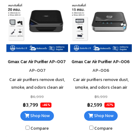
Gmax Car Air Purifier AP-007 Intelligent Auto Mode
Gmax Car Air Purifier AP-006 Int
AP-007
AP-006
Car air purifiers remove dust,
Car air purifiers remove dust,
smoke, and odors clean air
smoke, and odors clean air
filters HEPA filters, intelligent
filters HEPA filters, intelligent
฿6,999
฿5,999
auto mode, and negative ions.
auto mode, and negative ions.
฿3,799
฿2,599
-46%
-57%
Shop Now
Shop Now
Compare
Compare