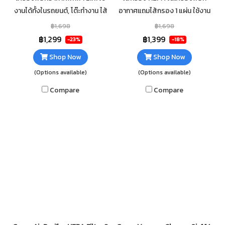
งานได้ทั้งในรถยนต์, โต๊ะทำงาน ไส้
อากาศแถมไส้กรอง 1 แผ่น ใช้งาน
กรอง HEPA ปล่อยประจุลบ
ได้ทันที เหมาะสำหรับใช้งานใน พื้นที่
฿1,698
฿1,698
Ionizer ช่วยในการดักจับฝุ่น
10-15 ตารางเมตร ประหยัด
฿1,299
฿1,399
-23%
-18%
ละออง PM2.5
พลังงาน
Shop Now
Shop Now
(Options available)
(Options available)
Compare
Compare